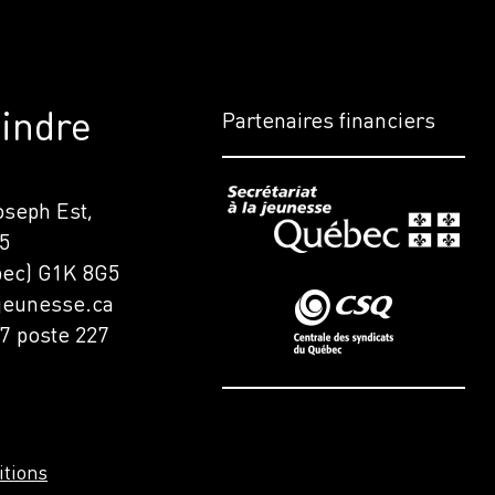
indre
Partenaires financiers
Joseph Est,
5
ec) G1K 8G5
ejeunesse.ca
7 poste 227
itions