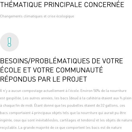
THÉMATIQUE PRINCIPALE CONCERNÉE
Changements climatiques et crise écologique
BESOINS/PROBLÉMATIQUES DE VOTRE
ÉCOLE ET VOTRE COMMUNAUTÉ
RÉPONDUS PAR LE PROJET
Il n’y a aucun compostage actuellement à l’école. Environ 50% de la nourriture
est gaspillée. Les autres années, les bacs (deux) à la cafétéria étaient aux ¾ plein
à chaque fin de midi. Étant donné que les poubelles étaient de 32 gallons, ces
bacs comportaient 4 principaux objets tels que la nourriture qui aurait pu être
ingérée, ceux qui sont inévitables(os, cartilages et tendons) et les objets de nature
recyclable. La grande majorité de ce que comportent les bacs est de nature