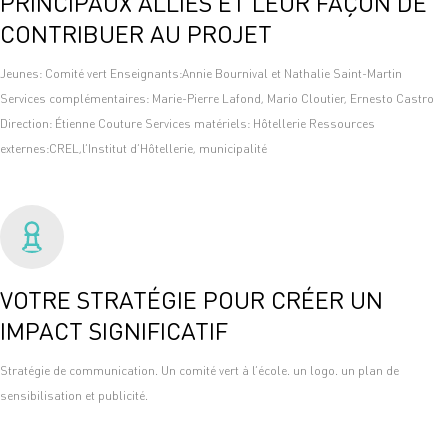
PRINCIPAUX ALLIÉS ET LEUR FAÇON DE
CONTRIBUER AU PROJET
Jeunes: Comité vert Enseignants:Annie Bournival et Nathalie Saint-Martin
Services complémentaires: Marie-Pierre Lafond, Mario Cloutier, Ernesto Castro
Direction: Étienne Couture Services matériels: Hôtellerie Ressources
externes:CREL,l’Institut d’Hôtellerie, municipalité
VOTRE STRATÉGIE POUR CRÉER UN
IMPACT SIGNIFICATIF
Stratégie de communication. Un comité vert à l’école. un logo. un plan de
sensibilisation et publicité.