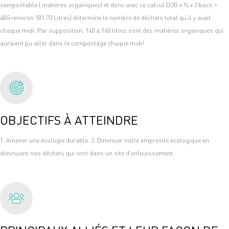
compostable ( matières organiques) et donc avec ce calcul (32G x ¾ x 2 bacs =
48G=environ 181,70 Litres) détermine le nombre de déchets total qu’il y avait
chaque midi. Par supposition, 140 à 160 litres sont des matières organiques qui
auraient pu aller dans le compostage chaque midi!
OBJECTIFS À ATTEINDRE
1. Amener une écologie durable. 2. Diminuer notre empreinte écologique en
diminuant nos déchets qui vont dans un site d’enfouissement.