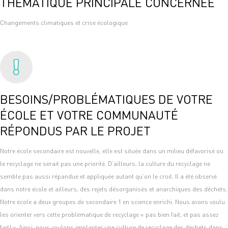
THÉMATIQUE PRINCIPALE CONCERNÉE
Changements climatiques et crise écologique
BESOINS/PROBLÉMATIQUES DE VOTRE
ÉCOLE ET VOTRE COMMUNAUTÉ
RÉPONDUS PAR LE PROJET
Notre école secondaire est nouvelle, elle est située dans un milieu défavorisé où
le recyclage ne serait pas une priorité. D’ailleurs, la culture du recyclage ne
semble pas aussi répandue et appliquée autant qu’on le croit. Il a été observé
dans notre école et ailleurs, des rejets désorganisés et anarchiques des déchets.
Notre école a deux groupes de secondaire 1 en science enrichi. Nous avons voulu
les orienter vers cette problématique de recyclage « pas bien fait, et pas assez
fait! ». Ainsi, nous voulons implanter une culture de recyclage des déchets dans